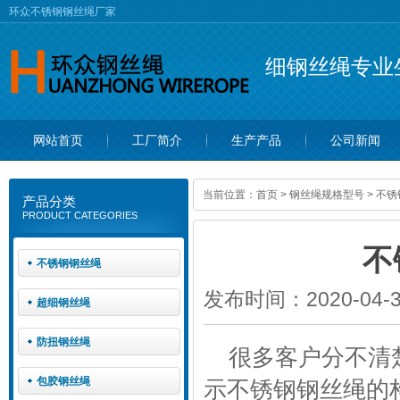
环众
不锈钢钢丝绳
厂家
细钢丝绳专业
网站首页
工厂简介
生产产品
公司新闻
当前位置：
首页
>
钢丝绳规格型号
>
不锈
产品分类
PRODUCT CATEGORIES
不
不锈钢钢丝绳
发布时间：2020-04-30
超细钢丝绳
防扭钢丝绳
很多客户分不清
包胶钢丝绳
示
不锈钢钢丝绳
的