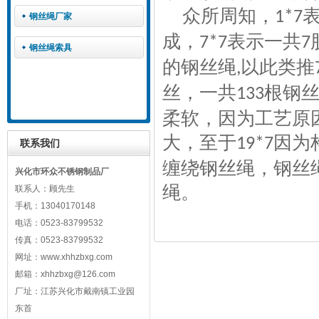
众所周知，
1*7
钢丝绳厂家
成，
表示一共
7*7
7
钢丝绳索具
的钢丝绳
以此类推
,
丝，一共
根钢
133
柔软，因为工艺原
大，至于
因为
19*7
联系我们
缠绕钢丝绳，钢丝
兴化市环众不锈钢制品厂
绳。
联系人：顾先生
手机：13040170148
电话：0523-83799532
传真：0523-83799532
网址：www.xhhzbxg.com
邮箱：xhhzbxg@126.com
厂址：江苏兴化市戴南镇工业园
东首